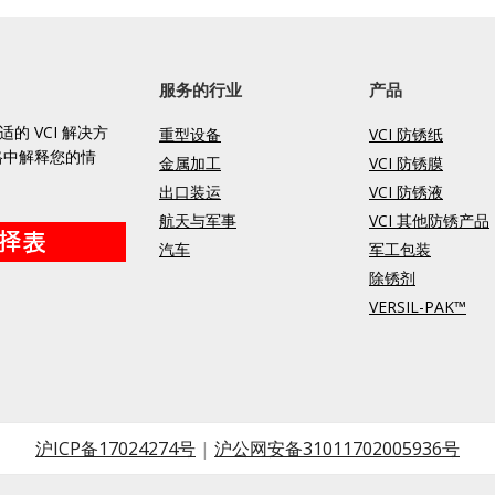
服务的行业
产品
的 VCI 解决方
重型设备
VCI 防锈纸
格中解释您的情
金属加工
VCI 防锈膜
出口装运
VCI 防锈液
航天与军事
VCI 其他防锈产品
汽车
军工包装
除锈剂
VERSIL-PAK™
沪ICP备17024274号
|
沪公网安备31011702005936号