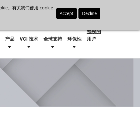
联络我们
搜索
最新消息
电话 +86-21-3702-7725
e。有关我们使用 cookie
授权的
产品
VCI 技术
全球支持
环保性
用户