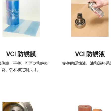
VCI 防锈膜
VCI 防锈液
供薄膜、平整、可再封和内折
完整的缓蚀液、油和涂料系
袋、管材和定制尺寸。