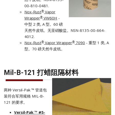
00-810-0481.
®
Nox-Rust
Vapor
®
Wrapper
VW60H
-
中型 2 类, A 型。60 磅
天然牛皮纸。无亚硝酸盐。NSN-8135-00-664-
4012.
®
®
Nox-Rust
Vapor Wrapper
7090
- 重型 1 类, A
型。70 磅天然牛皮纸。
Mil-B-121 打蜡阻隔材料
两种 Versil-Pak ™ 管道包
装符合军用规格 MIL-B-
121 的要求。
Versil-Pak ™ #5-